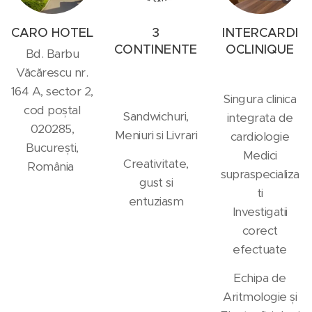
CARO HOTEL
3
INTERCARDI
CONTINENTE
OCLINIQUE
Bd. Barbu
Văcărescu nr.
164 A, sector 2,
Singura clinica
cod poștal
Sandwichuri,
integrata de
020285,
Meniuri si Livrari
cardiologie
București,
Medici
Creativitate,
România
supraspecializa
gust si
ti
entuziasm
Investigatii
corect
efectuate
Echipa de
Aritmologie și